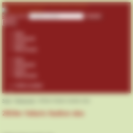
Zur Navigation springen
Zum Inhalt springen
Suchen nach:
Suchen
Menü
Shop
Warenkorb
Kasse
Mein Konto
Shop
Warenkorb
Kasse
Mein Konto
0,00
€
0 Artikel
Start
/
Weisswein
/
2024er Solaris Auslese süss
2024er Solaris Auslese süss