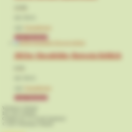
10,90
€
inkl. MwSt.
zzgl.
Versandkosten
In den Warenkorb
2023er Dornfelder Rotwein lieblich
8,95
€
inkl. MwSt.
zzgl.
Versandkosten
In den Warenkorb
Weinhaus Vollandt
Inh. Jens Vollandt
Gohliser Str. 15 | 01445 Radebeul
© 2025 Weinshop Vollandt