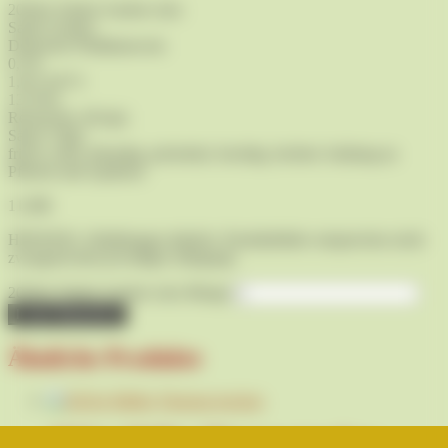
2024er Solaris Auslese süss
Saale-Unstrut
Deutscher Prädikatswein
0,75l
1,0l 15,87 €
13,5Vol.
Restzucker 38,5g/l,
Säure 5,9g/l
frisch, rund, lebendig, prickelnd, fruchtig, leichter Anklang an
Pfirsich und Aprikose
11,90
€
HINWEIS: Abbildungen ähnlich. Produktbilder entsprechen nicht
zwingend dem jeweiligen Jahrgang!
2024er Solaris Auslese süss Menge
In den Warenkorb
Ähnliche Produkte
2023er Müller Thurgau trocken