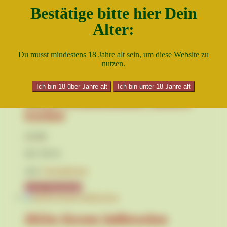
Bestätige bitte hier Dein
8,90
€
Alter:
inkl. MwSt.
zzgl.
Versandkosten
Du musst mindestens 18 Jahre alt sein, um diese Website zu
nutzen.
In den Warenkorb
Ich bin 18 über Jahre alt
Ich bin unter 18 Jahre alt
2024er Grauburgunder Spätlese
trocken
10,50
€
inkl. MwSt.
zzgl.
Versandkosten
In den Warenkorb
2023er Kerner halbtrocken