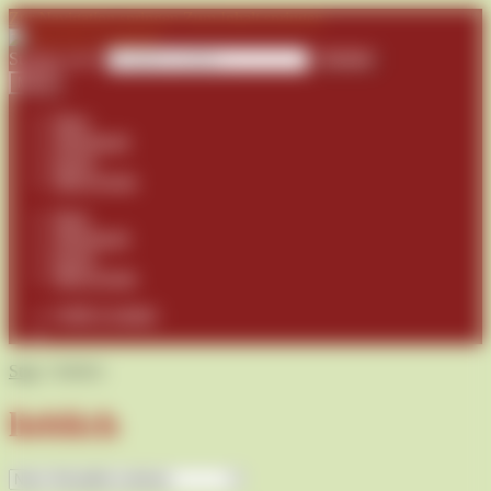
Zur Navigation springen
Zum Inhalt springen
Suchen nach:
Suchen
Menü
Shop
Warenkorb
Kasse
Mein Konto
Shop
Warenkorb
Kasse
Mein Konto
0,00
€
0 Artikel
Start
/
lieblich
lieblich