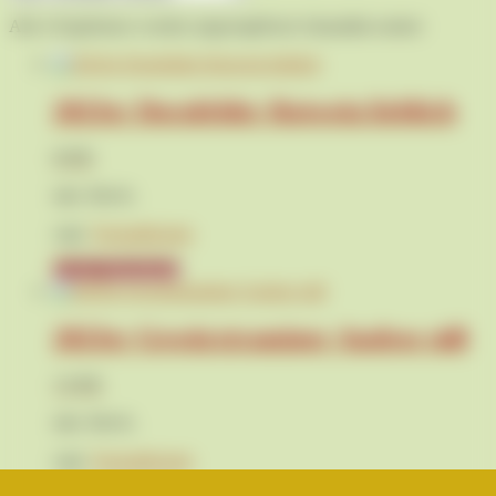
Alle 4 Ergebnisse werden angezeigt
Nach Aktualität sortiert
2023er Dornfelder Rotwein lieblich
8,95
€
inkl. MwSt.
zzgl.
Versandkosten
In den Warenkorb
2023er Gewürztraminer Auslese süß
13,95
€
inkl. MwSt.
zzgl.
Versandkosten