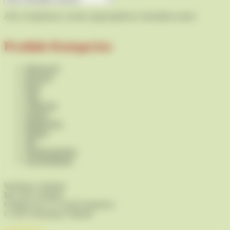
Alle 4 Ergebnisse werden angezeigt
Nach Aktualität sortiert
Produkt-Kategorien
Weisswein
Rotwein
Rosé
Sekt
Glühwein
trocken
halbtrocken
lieblich
süß
Sonderangebote
Geschenkkarte
Weinhaus Vollandt
Inh. Jens Vollandt
Gohliser Str. 15 | 01445 Radebeul
© 2025 Weinshop Vollandt